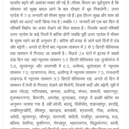
प्रकोप बढ़ने की आशंका व्यक्त की गई है।
मौसम विभाग का पूर्वानुमान है कि
सोमवार को सुबह बादल छाने के बाद दोपहर में धूप निकलेगी। उत्तर
प्रदेश
में 7-8 जनवरी को मौसम शुष्क रहे हैं।इस दौरान सुबह और शाम को
कोहरे का अलर्ट जारी किया गया है।जबकि 11 जनवरी को एक बार फिर से
पश्चिमी विक्षोभ का असर देखने को मिल सकता है। जिसके चलते पश्चिमी
उत्तर प्रदेश के कई जिलों में बारिश होगी जबकि पूर्वी उत्तर प्रदेश में मौसम
के शुष्क रहने का ही अनुमान हैं। बारिश की वजह से आने वाले दिनों में ठंड
और बढ़ेगी। अगले दो दिनों बाद न्यूनतम तापमान में 3 से 5 डिग्री सेल्सियस
तक तापमान में गिरावट आ सकती है।
पिछले 24 घंटों में इटावा में सबसे
ठंडा दिन रहा. यहां न्यूनतम तापमान 5.5 डिग्री सेल्सियस रहा. फुर्सतगंज में
5.6, सुल्तानपुर और वाराणसी में 6.5, अयोध्या, बुलंदशहर में न्यूनतम
तापमान 7.0, प्रयागराज, मेरठ, अलीगढ़ में न्यूनतम तापमान 7.5, राजधानी
लखनऊ में न्यूनतम तापमान 9.5 डिग्री सेल्सियस रहा. अगले दो दिन में
तापमान में तेजी से गिरावट देखने को मिलेगी, जिससे सर्दी और बढ़ेगी. यूपी में
आज नोएडा, गाजियाबाद, बागपत, अलीगढ़, संभल, शामली, सहारनपुर,
मुजफ्फरनगर, बिजनौर, अमरोहा, मुरादाबाद, रामपुर में हल्की बारिश का
अनुमान जताया गया है. वहीं बरेली, बदायूं, पीलीभीत, शाहजहांपुर, हरदोई,
लखीमपुरखीरी, सीतापुर, बहराइच, बाराबंकी, श्रावस्ती, गोंडा, अयोध्या,
अमेठी, सुल्तानपुर, जौनपुर, वाराणसी, चंदौली, गाज़ीपुर, आजमगढ़, मऊ,
बलिया, देवरिया, कुशीनगर, गोरखपुर, महाराजगंज, सिद्धार्थनगर, बस्ती,