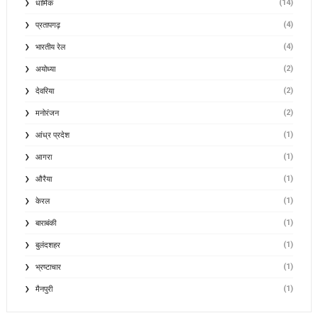
(14)
धार्मिक
(4)
प्रतापगढ़
(4)
भारतीय रेल
(2)
अयोध्या
(2)
देवरिया
(2)
मनोरंजन
(1)
आंध्र प्रदेश
(1)
आगरा
(1)
औरैया
(1)
केरल
(1)
बाराबंकी
(1)
बुलंदशहर
(1)
भ्रष्टाचार
(1)
मैनपुरी