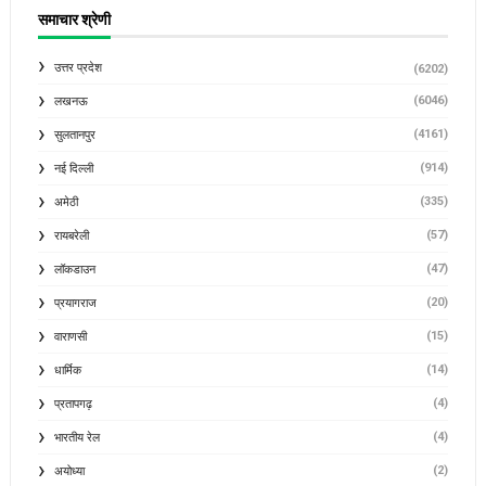
समाचार श्रेणी
उत्तर प्रदेश
(6202)
(6046)
लखनऊ
(4161)
सुलतानपुर
(914)
नई दिल्ली
(335)
अमेठी
(57)
रायबरेली
(47)
लॉकडाउन
(20)
प्रयागराज
(15)
वाराणसी
(14)
धार्मिक
(4)
प्रतापगढ़
(4)
भारतीय रेल
(2)
अयोध्या