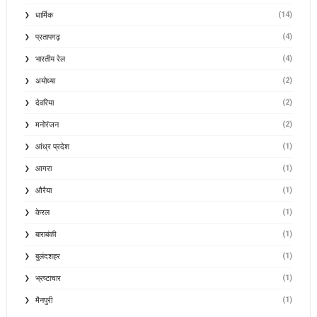
(14)
धार्मिक
(4)
प्रतापगढ़
(4)
भारतीय रेल
(2)
अयोध्या
(2)
देवरिया
(2)
मनोरंजन
(1)
आंध्र प्रदेश
(1)
आगरा
(1)
औरैया
(1)
केरल
(1)
बाराबंकी
(1)
बुलंदशहर
(1)
भ्रष्टाचार
(1)
मैनपुरी